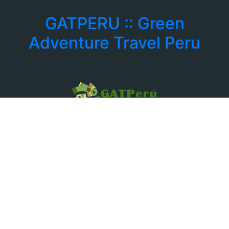
GATPERU :: Green
Adventure Travel Peru
: +39 3756168078
: info@gatperu.com
Corso Rosselli 121 CAP 10129
Torino - Italia
Tours
Corazon Inka
|
Peru Andino
|
Peru Discovery
|
Peru Magico
|
Peru Norte
|
Tambopata Candamo
|
Titicaca
|
Trek
Salkantay
|
Cusco
|
Nazca-Paracas
|
Trek Lares
|