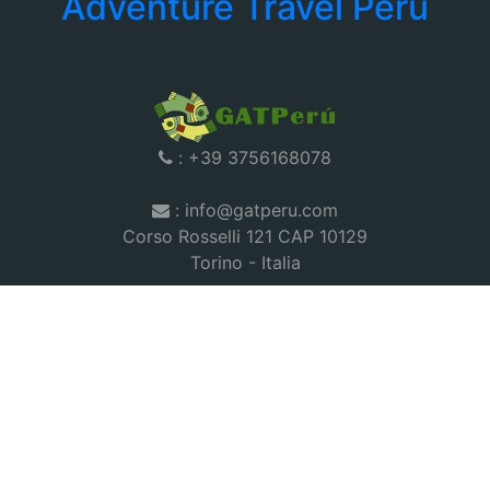
Adventure Travel Peru
: +39 3756168078
: info@gatperu.com
Corso Rosselli 121 CAP 10129
Torino - Italia
Tours
Corazon Inka
|
Peru Andino
|
Peru Discovery
|
Peru Magico
|
Peru Norte
|
Tambopata Candamo
|
Titicaca
|
Trek
Salkantay
|
Cusco
|
Nazca-Paracas
|
Trek Lares
|
Chokekiraw
|
Inka Trail
|
Candamo
|
Best Tour Peru 2022
|
We accept