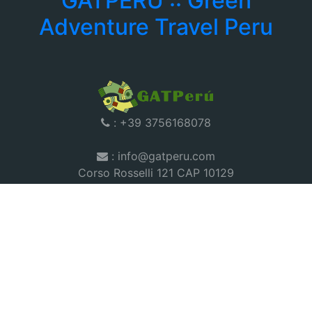
GATPERU :: Green
Adventure Travel Peru
: +39 3756168078
: info@gatperu.com
Corso Rosselli 121 CAP 10129
Torino - Italia
Tours
Corazon Inka
|
Peru Andino
|
Peru Discovery
|
Peru Magico
|
Peru Norte
|
Tambopata Candamo
|
Titicaca
|
Trek
Salkantay
|
Cusco
|
Nazca-Paracas
|
Trek Lares
|
Chokekiraw
|
Inka Trail
|
Candamo
|
Best Tour Peru 2022
|