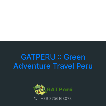
GATPERU :: Green
Adventure Travel Peru
: +39 3756168078