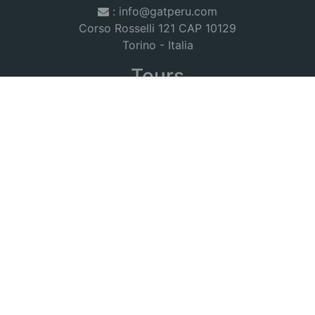
: info@gatperu.com
Corso Rosselli 121 CAP 10129
Torino - Italia
Tours
Corazon Inka
|
Peru Andino
|
Peru Discovery
|
Peru Magico
|
Peru Norte
|
Tambopata Candamo
|
Titicaca
|
Trek
Salkantay
|
Cusco
|
Nazca-Paracas
|
Trek Lares
|
Chokekiraw
|
Inka Trail
|
Candamo
|
Best Tour Peru 2022
|
We accept
Payment Methods: